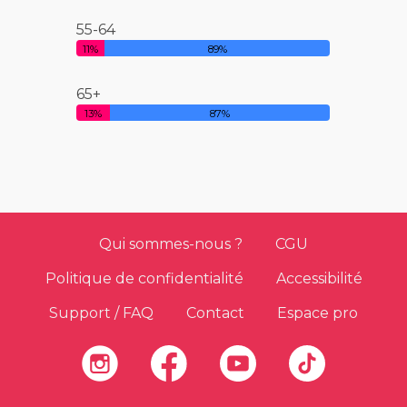
55-64
11%
89%
65+
13%
87%
Qui sommes-nous ?
CGU
Politique de confidentialité
Accessibilité
Support / FAQ
Contact
Espace pro