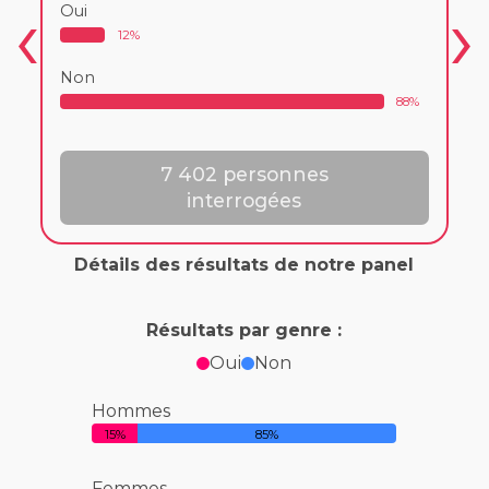
Oui
12%
Non
88%
7 402 personnes
interrogées
Détails des résultats de notre panel
Résultats par genre :
Oui
Non
Hommes
15%
85%
Femmes