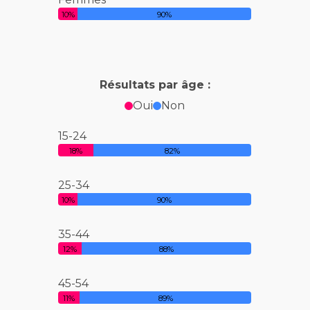
10%
90%
Résultats par âge :
Oui
Non
15-24
18%
82%
25-34
10%
90%
35-44
12%
88%
45-54
11%
89%