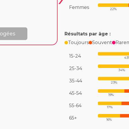
Femmes
22%
rogées
Résultats par âge :
Toujours
Souvent
Rare
15-24
43
25-34
34%
35-44
23%
45-54
19%
55-64
17%
65+
16%