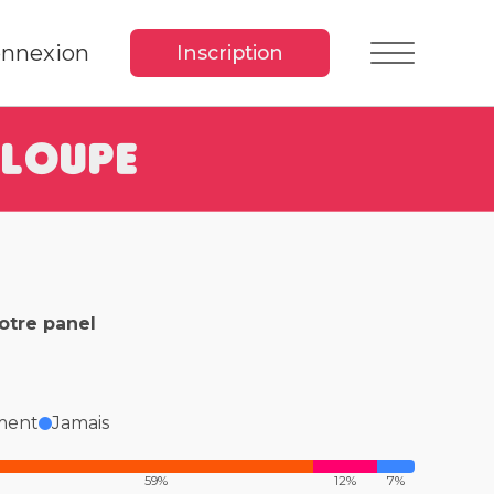
nnexion
Inscription
 loupe
notre panel
ment
Jamais
59%
12%
7%