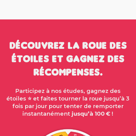
Découvrez la roue des
étoiles et gagnez des
récompenses.
Participez à nos études, gagnez des
étoiles ⭐ et faites tourner la roue jusqu’à 3
fois par jour pour tenter de remporter
instantanément
jusqu’à 100 €
!