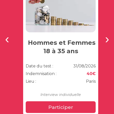
Hommes et Femmes
Hom
18 à 35 ans
08/2026
Date du test :
31/08/2026
Date du
40€
Indemnisation :
40€
Indemn
IS Lyon
Lieu :
Paris
Lieu :
Interview individuelle
Intervi
Participer