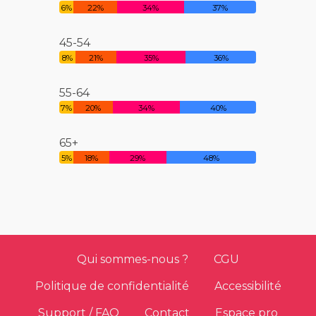
6%
22%
34%
37%
45-54
8%
21%
35%
36%
55-64
7%
20%
34%
40%
65+
5%
18%
29%
48%
Qui sommes-nous ?
CGU
Politique de confidentialité
Accessibilité
Support / FAQ
Contact
Espace pro