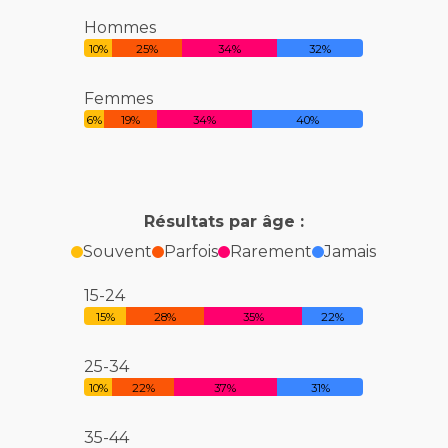
Hommes
10%
25%
34%
32%
Femmes
6%
19%
34%
40%
Résultats par âge :
Souvent
Parfois
Rarement
Jamais
15-24
15%
28%
35%
22%
25-34
10%
22%
37%
31%
35-44