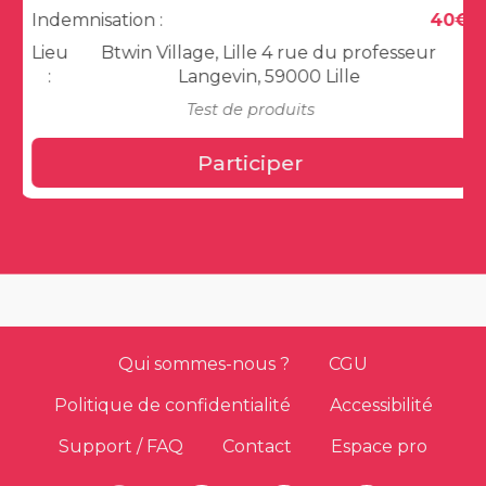
Indemnisation :
40€
Lieu
Btwin Village, Lille 4 rue du professeur
:
Langevin, 59000 Lille
Test de produits
Participer
Qui sommes-nous ?
CGU
Politique de confidentialité
Accessibilité
Support / FAQ
Contact
Espace pro