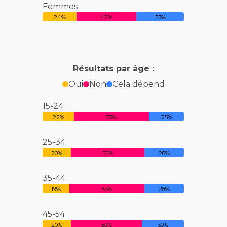
Femmes
24%
42%
33%
Résultats par âge :
Oui
Non
Cela dépend
15-24
22%
53%
25%
25-34
20%
52%
28%
35-44
19%
53%
28%
45-54
20%
50%
30%