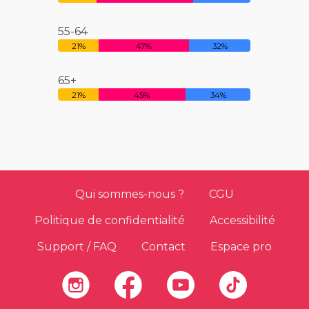
55-64
21%
47%
32%
65+
21%
45%
34%
Qui sommes-nous ?
CGU
Politique de confidentialité
Accessibilité
Support / FAQ
Contact
Espace pro