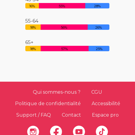
16%
55%
28%
55-64
18%
56%
26%
65+
18%
57%
25%
Qui sommes-nous ?
CGU
Politique de confidentialité
Accessibilité
Support / FAQ
Contact
Espace pro