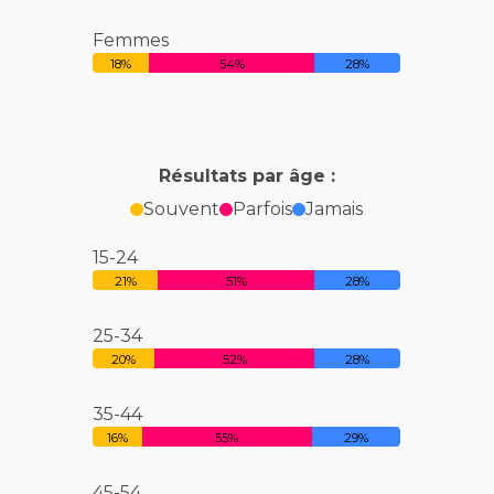
Femmes
18%
54%
28%
Résultats par âge :
Souvent
Parfois
Jamais
15-24
21%
51%
28%
25-34
20%
52%
28%
35-44
16%
55%
29%
45-54