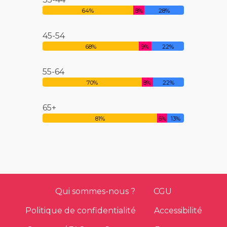
64%
8%
28%
45-54
68%
9%
22%
55-64
70%
8%
22%
65+
81%
6%
13%
Qui sommes-nous ?
CGU
Politique de confidentialité
Accessibilité