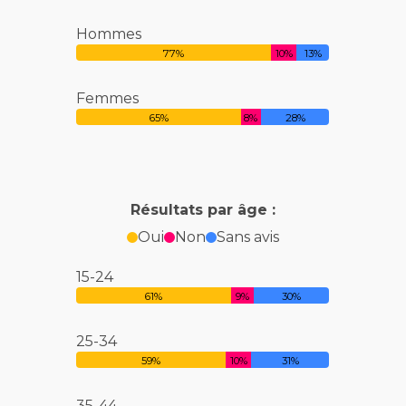
Hommes
77%
10%
13%
Femmes
65%
8%
28%
Résultats par âge :
Oui
Non
Sans avis
15-24
61%
9%
30%
25-34
59%
10%
31%
35-44