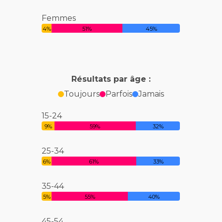
Femmes
4%
51%
45%
Résultats par âge :
Toujours
Parfois
Jamais
15-24
9%
59%
32%
25-34
6%
61%
33%
35-44
5%
55%
40%
45-54