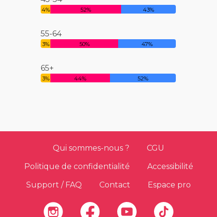
4%
52%
43%
55-64
3%
50%
47%
65+
3%
44%
52%
Qui sommes-nous ?
CGU
Politique de confidentialité
Accessibilité
Support / FAQ
Contact
Espace pro