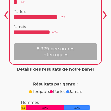
4%
Parfois
52%
Jamais
43%
8 379 personnes
interrogées
Détails des résultats de notre panel
Résultats par genre :
Toujours
Parfois
Jamais
Hommes
6%
55%
39%