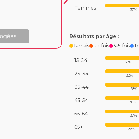
Femmes
37%
rogées
Résultats par âge :
Jamais
1-2 fois
3-5 fois
To
15-24
30%
25-34
32%
35-44
38%
45-54
36%
55-64
37%
65+
35%