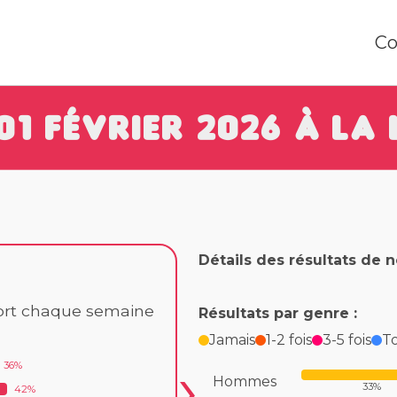
Co
01 Février 2026 à la
Détails des résultats de 
port chaque semaine
Résultats par genre :
Jamais
1-2 fois
3-5 fois
To
36%
Hommes
33%
42%