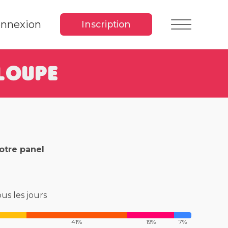
nnexion
Inscription
 loupe
notre panel
us les jours
41%
19%
7%