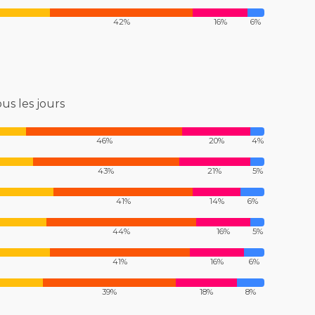
42%
16%
6%
us les jours
46%
20%
4%
43%
21%
5%
41%
14%
6%
44%
16%
5%
41%
16%
6%
39%
18%
8%