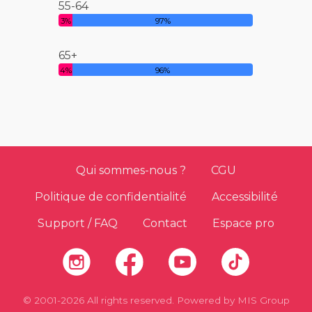
55-64
3%
97%
65+
4%
96%
Qui sommes-nous ?
CGU
Politique de confidentialité
Accessibilité
Support / FAQ
Contact
Espace pro
© 2001-2026 All rights reserved. Powered by
MIS Group