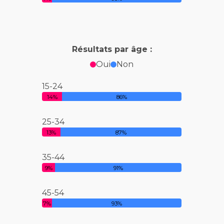
Résultats par âge :
Oui
Non
15-24
14%
86%
25-34
13%
87%
35-44
9%
91%
45-54
7%
93%