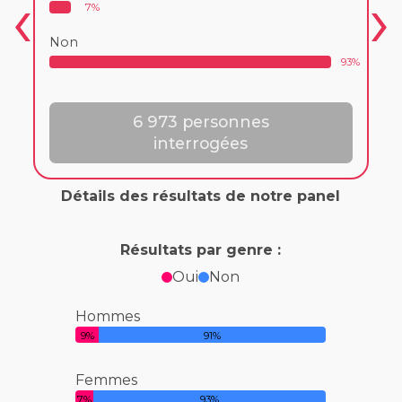
7%
Non
93%
6 973 personnes
interrogées
Détails des résultats de notre panel
Résultats par genre :
Oui
Non
Hommes
9%
91%
Femmes
7%
93%