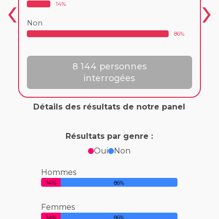
14%
Non
86%
8 144 personnes
interrogées
Détails des résultats de notre panel
Résultats par genre :
Oui
Non
Hommes
14%
86%
Femmes
14%
86%