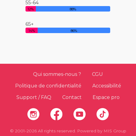
55-64
12%
88%
65+
14%
86%
Qui sommes-nous ?
CGU
Politique de confidentialité
Accessibilité
Support / FAQ
Contact
Espace pro
© 2001-2026 All rights reserved. Powered by
MIS Group