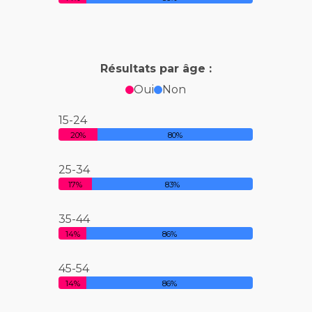
Résultats par âge :
Oui
Non
15-24
20%
80%
25-34
17%
83%
35-44
14%
86%
45-54
14%
86%