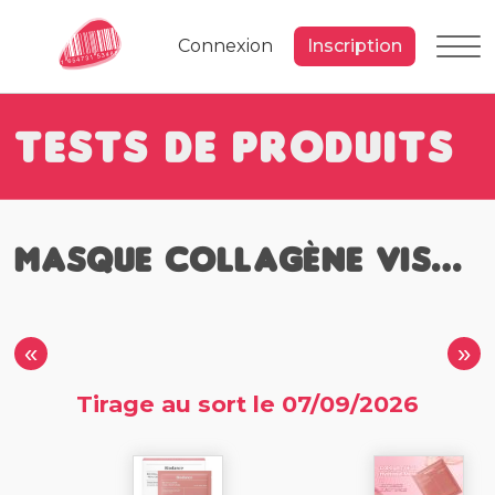
Connexion
Inscription
Tests de Produits
Masque collagène visage
«
»
Tirage au sort le 07/09/2026