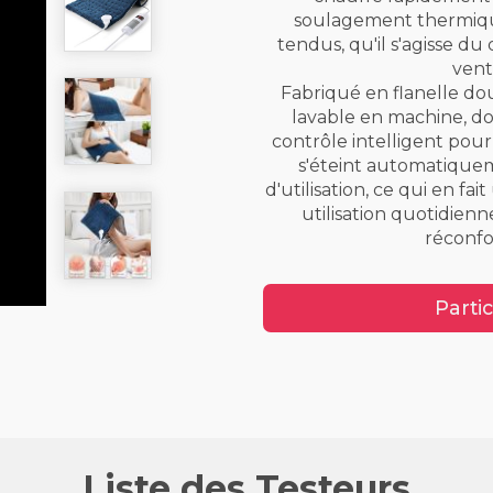
soulagement thermiqu
tendus, qu'il s'agisse du
vent
Fabriqué en flanelle douc
lavable en machine, do
contrôle intelligent pour 
s'éteint automatiquem
d'utilisation, ce qui en fa
utilisation quotidie
réconfo
Partic
Liste des Testeurs