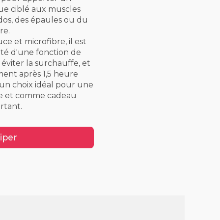
e ciblé aux muscles
 dos, des épaules ou du
re.
e et microfibre, il est
té d'une fonction de
éviter la surchauffe, et
ent après 1,5 heure
it un choix idéal pour une
nne et comme cadeau
rtant.
iper