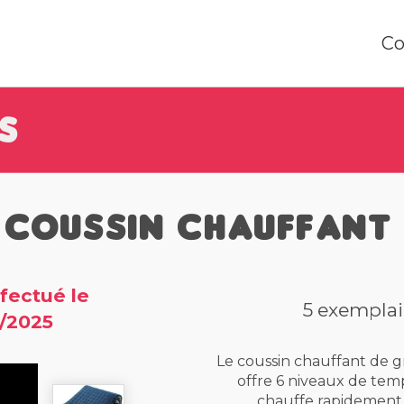
Co
s
Coussin Chauffant
fectué le
5 exemplai
/2025
Le coussin chauffant de gr
offre 6 niveaux de tem
chauffe rapidement