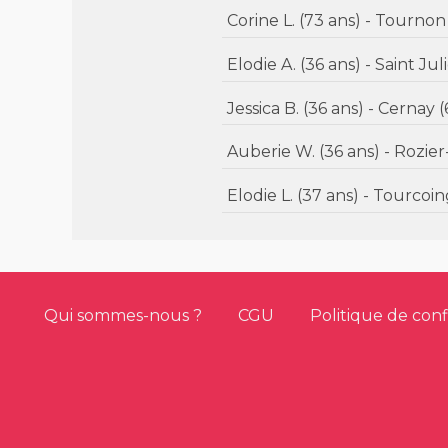
Corine L. (73 ans) - 
Elodie A. (36 ans) - S
Jessica B. (36 ans) - Cerna
Auberie W. (36 ans)
Elodie L. (37 ans) - Tourc
Qui sommes-nous ?
CGU
Politique de conf