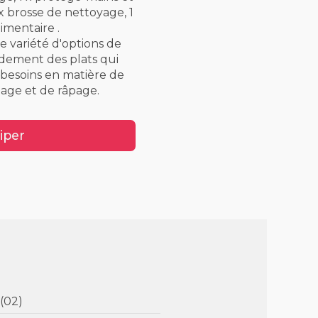
1x brosse de nettoyage, 1
limentaire .
e variété d'options de
dement des plats qui
 besoins en matière de
age et de râpage.
iper
ise (02)