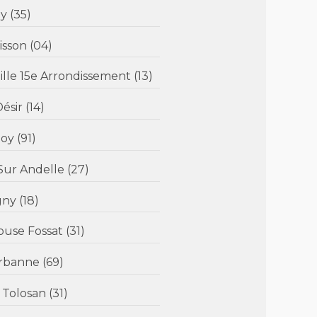
omazy (35)
llemoisson (04)
ns) - Marseille 15e Arrondissement (13)
Myriam M. (65 ans) - Saint Désir (14)
Sandrine C. (49 ans) - Brunoy (91)
 Fleury Sur Andelle (27)
bligny (18)
 Lapeyrouse Fossat (31)
 - Villeurbanne (69)
uffiac Tolosan (31)