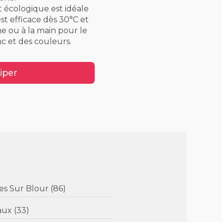
t écologique est idéale
est efficace dès 30°C et
ne ou à la main pour le
c et des couleurs.
iper
) - Asniéres Sur Blour (86)
Bordeaux (33)