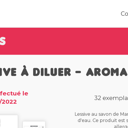
Co
s
ive à diluer - Arom
fectué le
32 exemplai
/2022
Lessive au savon de Mars
d'eau. Ce produit est 
allerg