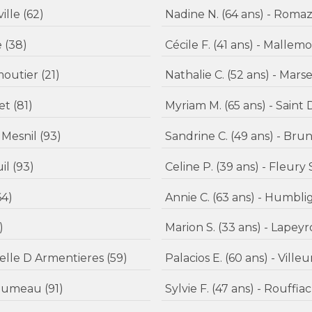
Annie D. (72 ans) - Beaurainville (62)
Nadine N. (64 ans) - R
aine (38)
Cécile F. (41 ans) - Ma
Hayrin K. (38 ans) - Villy-le-moutier (21)
Nathalie C. (52 a
Bérengère E. (39 ans) - Teillet (81)
 Blanc Mesnil (93)
treuil (93)
Celine P. (39 ans) -
 (64)
Annie C. (63 ans) - Hum
1)
Marion S. (33 ans) -
- La Chapelle D Armentieres (59)
Palacios E. (60 ans)
s) - Longjumeau (91)
Sylvie F. (47 ans) - Ro