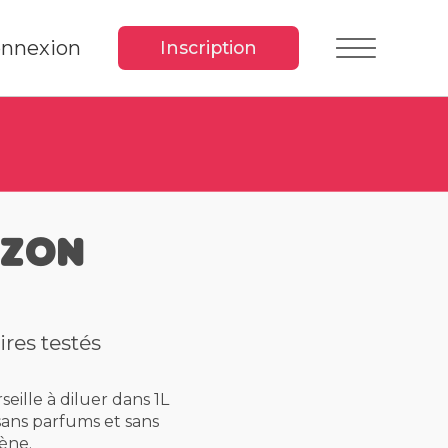
nnexion
Inscription
azon
res testés
eille à diluer dans 1L
sans parfums et sans
ène.